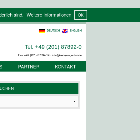
derlich sind.
Weitere Informationen
DEUTSCH
ENGLISH
Tel. +49 (201) 87892-0
Fax +49 (201) 87892-19 · info@redneragentur.de
S
PARTNER
KONTAKT