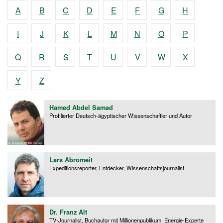
A
B
C
D
E
F
G
H
I
J
K
L
M
N
O
P
Q
R
S
T
U
V
W
X
Y
Z
Hamed Abdel Samad
Profilierter Deutsch-ägyptischer Wissenschaftler und Autor
Lars Abromeit
Expeditionsreporter, Entdecker, Wissenschaftsjournalist
Dr. Franz Alt
TV-Journalist, Buchautor mit Millionenpublikum, Energie-Experte