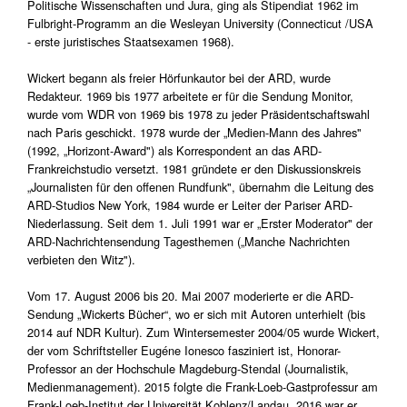
Politische Wissenschaften und Jura, ging als Stipendiat 1962 im
Fulbright-Programm an die Wesleyan University (Connecticut /USA
- erste juristisches Staatsexamen 1968).
Wickert begann als freier Hörfunkautor bei der ARD, wurde
Redakteur. 1969 bis 1977 arbeitete er für die Sendung Monitor,
wurde vom WDR von 1969 bis 1978 zu jeder Präsidentschaftswahl
nach Paris geschickt. 1978 wurde der „Medien-Mann des Jahres"
(1992, „Horizont-Award") als Korrespondent an das ARD-
Frankreichstudio versetzt. 1981 gründete er den Diskussionskreis
„Journalisten für den offenen Rundfunk", übernahm die Leitung des
ARD-Studios New York, 1984 wurde er Leiter der Pariser ARD-
Niederlassung. Seit dem 1. Juli 1991 war er „Erster Moderator" der
ARD-Nachrichtensendung Tagesthemen („Manche Nachrichten
verbieten den Witz").
Vom 17. August 2006 bis 20. Mai 2007 moderierte er die ARD-
Sendung „Wickerts Bücher“, wo er sich mit Autoren unterhielt (bis
2014 auf NDR Kultur). Zum Wintersemester 2004/05 wurde Wickert,
der vom Schriftsteller Eugéne Ionesco fasziniert ist, Honorar-
Professor an der Hochschule Magdeburg-Stendal (Journalistik,
Medienmanagement). 2015 folgte die Frank-Loeb-Gastprofessur am
Frank-Loeb-Institut der Universität Koblenz/Landau. 2016 war er