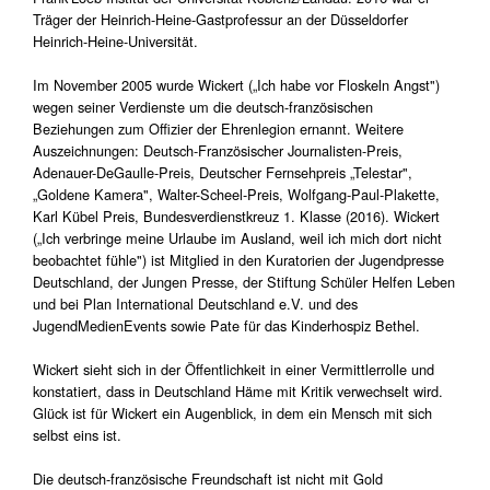
Träger der Heinrich-Heine-Gastprofessur an der Düsseldorfer
Heinrich-Heine-Universität.
Im November 2005 wurde Wickert („Ich habe vor Floskeln Angst")
wegen seiner Verdienste um die deutsch-französischen
Beziehungen zum Offizier der Ehrenlegion ernannt. Weitere
Auszeichnungen: Deutsch-Französischer Journalisten-Preis,
Adenauer-DeGaulle-Preis, Deutscher Fernsehpreis „Telestar",
„Goldene Kamera", Walter-Scheel-Preis, Wolfgang-Paul-Plakette,
Karl Kübel Preis, Bundesverdienstkreuz 1. Klasse (2016). Wickert
(„Ich verbringe meine Urlaube im Ausland, weil ich mich dort nicht
beobachtet fühle") ist Mitglied in den Kuratorien der Jugendpresse
Deutschland, der Jungen Presse, der Stiftung Schüler Helfen Leben
und bei Plan International Deutschland e.V. und des
JugendMedienEvents sowie Pate für das Kinderhospiz Bethel.
Wickert sieht sich in der Öffentlichkeit in einer Vermittlerrolle und
konstatiert, dass in Deutschland Häme mit Kritik verwechselt wird.
Glück ist für Wickert ein Augenblick, in dem ein Mensch mit sich
selbst eins ist.
Die deutsch-französische Freundschaft ist nicht mit Gold