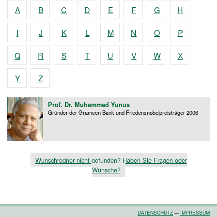
A
B
C
D
E
F
G
H
I
J
K
L
M
N
O
P
Q
R
S
T
U
V
W
X
Y
Z
Prof. Dr. Muhammad Yunus
Gründer der Grameen Bank und Friedensnobelpreisträger 2006
Wunschredner nicht gefunden? Haben Sie Fragen oder
Wünsche?
DATENSCHUTZ
---
IMPRESSUM